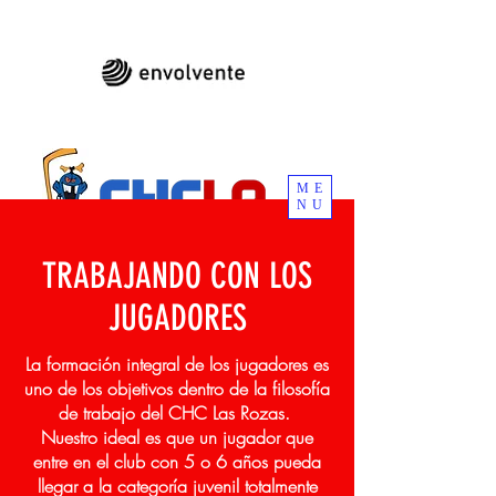
ME
NU
TRABAJANDO CON LOS
JUGADORES
CLUB DE HOCKEY DE LOS CANÍBALES DE
La formación integral de los jugadores es
LAS ROZAS
uno de los objetivos dentro de la filosofía
de trabajo del CHC Las Rozas.
Nuestro ideal es que un jugador que
entre en el club con 5 o 6 años pueda
llegar a la categoría juvenil totalmente