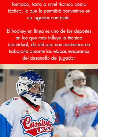
formado, tanto a nivel técnico como
táctico, lo que le permitirá convertirse en
un jugador completo.
El hockey en línea es uno de los deportes
en los que más influye la técnica
individual, de ahí que nos centremos en
trabajarla durante las etapas tempranas
del desarrollo del jugador.