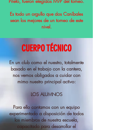
Prieto, fueron elegidos MVP del torneo.
Es todo un orgullo que dos Caníbales
sean los mejores de un torneo de este
nivel.
CUERPO TÉCNICO
En un club como el nuestro, totalmente
basado en el trabajo con la cantera,
nos vemos obligados a cuidar con
mimo nuestro principal activo:
LOS ALUMNOS
Para ello contamos con un equipo
experimentado a disposición de todos
los miembros de nuestra escuela,
capacitado para desarrollar el